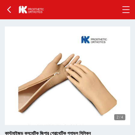
2
/
4
কাস্টমাইজড কসমেটিক জিপার প্রোথেটিক গ্লাভস সিলিকন