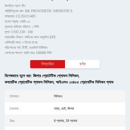
উৎপত্তি স্থল: চীন
পরিচিতিমুলক নাম: HK PROSTHETIC ORTHOTICS
সাক্ষ্যদান: CE,ISO13485
মডেল নম্বার: জেডি-০৬
ন্যূনতম চাহিদার পরিমাণ: ১ পিসি
মূল্য: USD 230~ 100
প্যাকেজিং বিবরণ: কার্টনের সাথে আকৃতির EPE
ডেলিভারি সময়: ৭ দিনের মধ্যে
পরিশোধের শর্ত: টি/টি, ওয়েস্টার্ন ইউনিয়ন
যোগানের ক্ষমতা: প্রতি বছর 100000 পিসি
বিস্তারিত
বর্ণনা
বিশেষভাবে তুলে ধরা:
জিপার প্রোটেটিক গ্লোভস সিলিকন
,
কসমেটিক প্রোথেটিক গ্লাভস সিলিকন
,
আইএসও ১৩৪৮৫ প্রোথেটিক সিলিকন গ্লাভ
1উপাদান:
সিলিকন
2প্রকার:
লম্বা, ছোট, জিপার
3রঙ:
6 প্রকার, 18 প্রকার