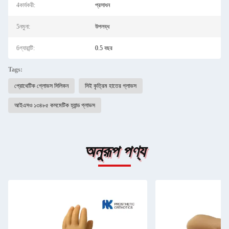
4কার্যকরী:
প্রসাধন
5নমুনা:
উপলব্ধ
6গ্যারান্টি:
0.5 বছর
Tags:
প্রোথেটিক গ্লোভস সিলিকন
সিই কৃত্রিম হাতের গ্লাভস
আইএসও ১৩৪৮৫ কসমেটিক হ্যান্ড গ্লাভস
অনুরূপ পণ্য