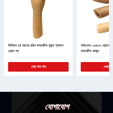
সিলিকন 18 ধরণের রঙিন কসমেটিক হ্যান্ড গ্লাভস
আইএসও ১৩৪৮৫ প্রোথেটিক
থ্রেড সহ
কসমেটিক আঙ্গুল
সেরা দাম পান
সেরা দা
যোগাযোগ