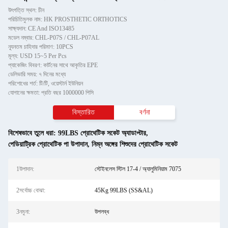
উৎপত্তি স্থল: চীন
পরিচিতিমুলক নাম: HK PROSTHETIC ORTHOTICS
সাক্ষ্যদান: CE And ISO13485
মডেল নম্বার: CHL-P07S / CHL-P07AL
ন্যূনতম চাহিদার পরিমাণ: 10PCS
মূল্য: USD 15~5 Per Pcs
প্যাকেজিং বিবরণ: কার্টনের সাথে আকৃতির EPE
ডেলিভারি সময়: ৭ দিনের মধ্যে
পরিশোধের শর্ত: টি/টি, ওয়েস্টার্ন ইউনিয়ন
যোগানের ক্ষমতা: প্রতি বছর 1000000 পিসি
বিস্তারিত
বর্ণনা
বিশেষভাবে তুলে ধরা:
99LBS প্রোথেটিক সকেট অ্যাডাপ্টার
,
পেডিয়াট্রিক প্রোথেটিক পা উপাদান
,
নিম্ন অঙ্গের শিশুদের প্রোথেটিক সকেট
1উপাদান:
স্টেইনলেস স্টিল 17-4 / অ্যালুমিনিয়াম 7075
2সর্বোচ্চ বোঝা:
45Kg 99LBS (SS&AL)
3নমুনা:
উপলব্ধ