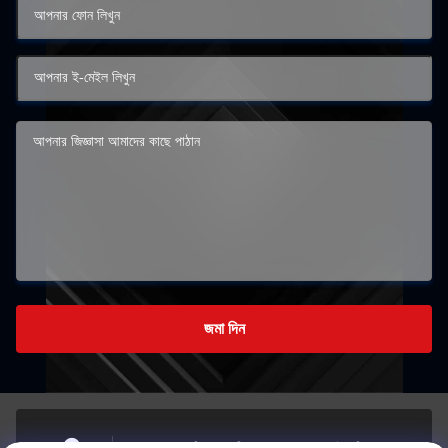
জমা দিন
না, না।710#7, তিয়ান শ্যাঙ্গুজি, না।151হুয়া দা রাস্তা, ইয়ানজিয়াও