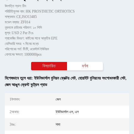
উৎপত্তি স্থল: চীন
পরিচিতিমুলক নাম: HK PROSTHETIC ORTHOTICS
সাক্ষ্যদান: CE,ISO13485
মডেল নম্বার: ZF014
ন্যূনতম চাহিদার পরিমাণ: ১০ পিসি
মূল্য: USD 2 Per Pcs
প্যাকেজিং বিবরণ: কার্টনের সাথে আকৃতির EPE
ডেলিভারি সময়: ৭ দিনের মধ্যে
পরিশোধের শর্ত: টি/টি, ওয়েস্টার্ন ইউনিয়ন
যোগানের ক্ষমতা: 1000000pcs
বিস্তারিত
বর্ণনা
বিশেষভাবে তুলে ধরা:
ইউনিভার্সাল বুনিয়ন ক্রেক্টর সেট
,
হোয়াইট বুনিয়নের সংশোধনকারী সেট
,
জেল আঙুল ক্রেস্ট বুট্রেস প্যাড
1উপাদান:
জেল
2আকার:
ইউনিভার্সাল এস, এল
3রঙ:
সাদা