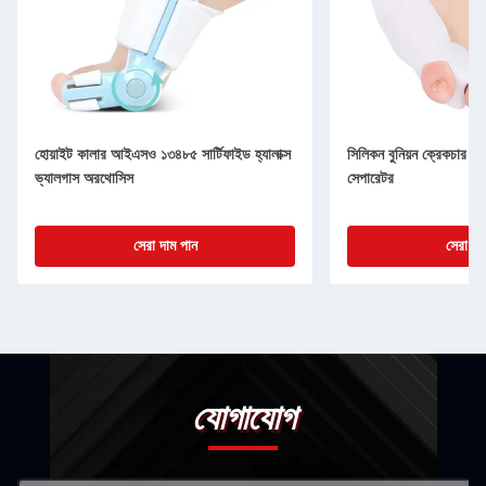
হোয়াইট কালার আইএসও ১৩৪৮৫ সার্টিফাইড হ্যালাক্স
সিলিকন বুনিয়ন ক্রেকচার সেট
ভ্যালগাস অরথোসিস
সেপারেটর
সেরা দাম পান
সেরা দা
যোগাযোগ