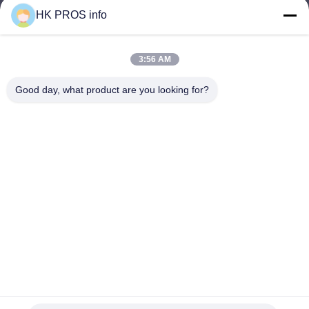
HK PROS info
অর্থনৈতিক উন্নয়ন এলাকা, সানহে, প্রদেশ
ঠিকানা
3:56 AM
info@chppros.com
Good day, what product are you looking for?
ই-মেইল
0086-10-56955594
ফোন
HUAKANG TRADING LIMITED