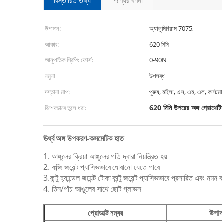
বিস্তারিত তথ্য
পণ্যের বর্ণনা
উপাদান:
অ্যালুমিনিয়াম 7075,
আকার:
620 মিমি
আনুপাতিক গ্রিপিং ফোর্স:
0-90N
নমুনা:
উপলব্ধ
দস্তানা মাপ:
পুরুষ, মহিলা, এস, এম, এল, কাস্ট
620 মিমি উপরের অঙ্গ প্রোথেট
বিশেষভাবে তুলে ধরা:
ঊর্ধ্ব অঙ্গ উপকরণ-কসমেটিক হাত
1. আঙ্গুলের ক্রিয়া আঙুলের গতি দ্বারা নিয়ন্ত্রিত হয়
2. কব্জি জয়েন্ট প্যাসিভভাবে ঘোরানো যেতে পারে
3.কান্টু হ্যান্ডেল জয়েন্ট টোকা কান্টু জয়েন্ট প্যাসিভভাবে প্রসারিত এবং নম
4. তিন/পাঁচ আঙুলের সাথে ছোট গ্লাভস
প্রোডাক্ট নম্বর
উপাদ