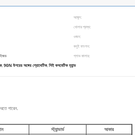
আঙ্গুল:
খোলার প্রস্থ:
ওজন:
কনুই ফাংশন:
মাইজড
গ্লাভ কালার:
িক
90N উপরের অঙ্গের প্রোথেটিক
সিই কসমেটিক হ্যান্ড
,
,
ন করতে পারেন.
ান
স্ট্যান্ডার্ড
আকার