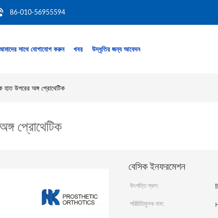
86-010-56955594
আমাদের সাথে যোগাযোগ করুন
খবর
উদ্ধৃতির জন্য আবেদন
িক হাত উপরের অঙ্গ প্রোথেটিক
অঙ্গ প্রোথেটিক
বেসিক ইনফরমেশন
উৎপত্তি স্থল:
চ
পরিচিতিমুলক নাম: