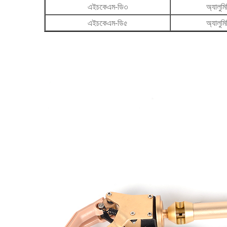
এইচকেএম-ডি৩
অ্যালুমি
এইচকেএম-ডি৫
অ্যালুমি