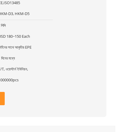
CE,ISO13485
HKM-D3, HKM-D5
 পিসি
USD 180~150 Each
ার্টনের সাথে আকৃতির EPE
 দিনের মধ্যে
/T, ওয়েস্টার্ন ইউনিয়ন,
1000000pcs