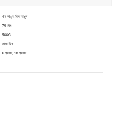
পাঁচ আঙুল, তিন আঙুল
79 মিমি
500G
তালা দিয়ে
6 প্রকার, 18 প্রকার