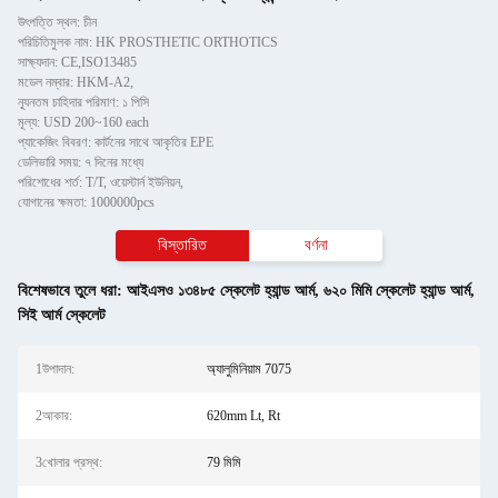
উৎপত্তি স্থল: চীন
পরিচিতিমুলক নাম: HK PROSTHETIC ORTHOTICS
সাক্ষ্যদান: CE,ISO13485
মডেল নম্বার: HKM-A2,
ন্যূনতম চাহিদার পরিমাণ: ১ পিসি
মূল্য: USD 200~160 each
প্যাকেজিং বিবরণ: কার্টনের সাথে আকৃতির EPE
ডেলিভারি সময়: ৭ দিনের মধ্যে
পরিশোধের শর্ত: T/T, ওয়েস্টার্ন ইউনিয়ন,
যোগানের ক্ষমতা: 1000000pcs
বিস্তারিত
বর্ণনা
বিশেষভাবে তুলে ধরা:
আইএসও ১৩৪৮৫ স্কেলেট হ্যান্ড আর্ম
,
৬২০ মিমি স্কেলেট হ্যান্ড আর্ম
,
সিই আর্ম স্কেলেট
1উপাদান:
অ্যালুমিনিয়াম 7075
2আকার:
620mm Lt, Rt
3খোলার প্রস্থ:
79 মিমি