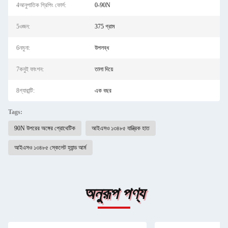
4আনুপাতিক গ্রিপিং ফোর্স:
0-90N
5ওজন:
375 গ্রাম
6নমুনা:
উপলব্ধ
7কনুই ফাংশন:
তালা দিয়ে
8গ্যারান্টি:
এক বছর
Tags:
90N উপরের অঙ্গের প্রোথেটিক
আইএসও ১৩৪৮৫ যান্ত্রিক হাত
আইএসও ১৩৪৮৫ স্কেলেট হ্যান্ড আর্ম
অনুরূপ পণ্য