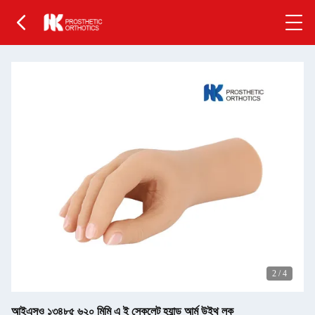
2
/
4
আইএসও ১৩৪৮৫ ৬২০ মিমি এ ই স্কেলেট হ্যান্ড আর্ম উইথ লক