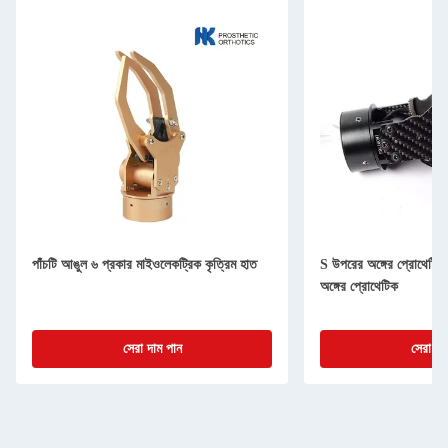
পাঁচটি আঙুল ৬ প্রকার মাইওলেকট্রিক কৃত্রিম হাত
S উপরের অঙ্গের প্রোথেটিক
অঙ্গের প্রোথেটিক
সেরা দাম পান
সেরা দা