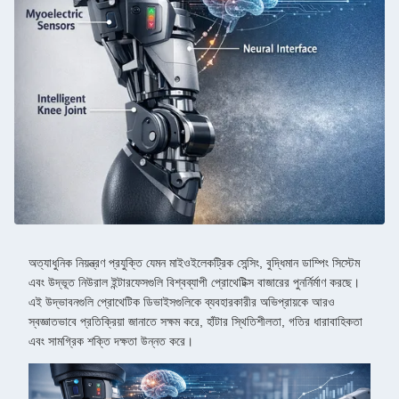
অত্যাধুনিক নিয়ন্ত্রণ প্রযুক্তি যেমন মাইওইলেকট্রিক সেন্সিং, বুদ্ধিমান ডাম্পিং সিস্টেম
এবং উদ্ভূত নিউরাল ইন্টারফেসগুলি বিশ্বব্যাপী প্রোথেটিক্স বাজারের পুনর্নির্মাণ করছে।
এই উদ্ভাবনগুলি প্রোথেটিক ডিভাইসগুলিকে ব্যবহারকারীর অভিপ্রায়কে আরও
স্বজ্ঞাতভাবে প্রতিক্রিয়া জানাতে সক্ষম করে, হাঁটার স্থিতিশীলতা, গতির ধারাবাহিকতা
এবং সামগ্রিক শক্তি দক্ষতা উন্নত করে।