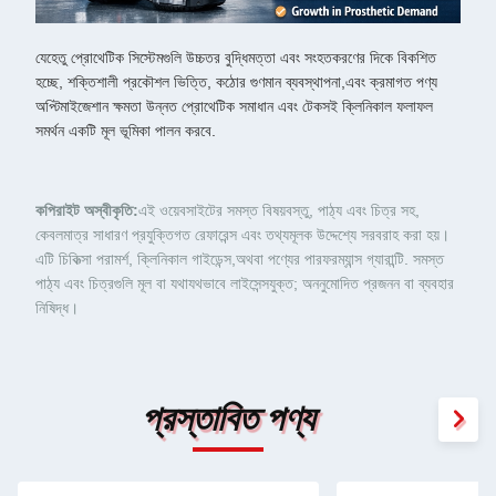
যেহেতু প্রোথেটিক সিস্টেমগুলি উচ্চতর বুদ্ধিমত্তা এবং সংহতকরণের দিকে বিকশিত
হচ্ছে, শক্তিশালী প্রকৌশল ভিত্তি, কঠোর গুণমান ব্যবস্থাপনা,এবং ক্রমাগত পণ্য
অপ্টিমাইজেশান ক্ষমতা উন্নত প্রোথেটিক সমাধান এবং টেকসই ক্লিনিকাল ফলাফল
সমর্থন একটি মূল ভূমিকা পালন করবে.
কপিরাইট অস্বীকৃতি:
এই ওয়েবসাইটের সমস্ত বিষয়বস্তু, পাঠ্য এবং চিত্র সহ,
কেবলমাত্র সাধারণ প্রযুক্তিগত রেফারেন্স এবং তথ্যমূলক উদ্দেশ্যে সরবরাহ করা হয়।
এটি চিকিত্সা পরামর্শ, ক্লিনিকাল গাইডেন্স,অথবা পণ্যের পারফরম্যান্স গ্যারান্টি. সমস্ত
পাঠ্য এবং চিত্রগুলি মূল বা যথাযথভাবে লাইসেন্সযুক্ত; অননুমোদিত প্রজনন বা ব্যবহার
নিষিদ্ধ।
প্রস্তাবিত পণ্য