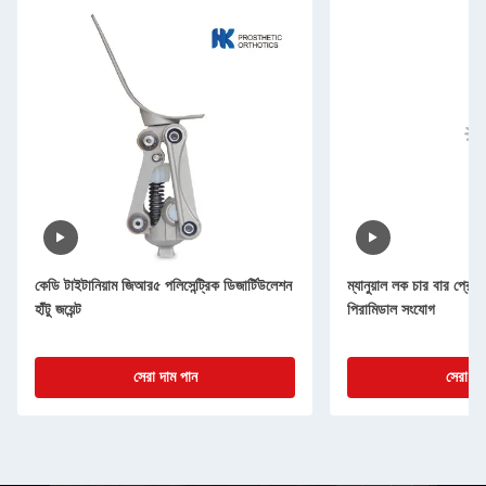
কেডি টাইটানিয়াম জিআর৫ পলিসেন্ট্রিক ডিজার্টিউলেশন
ম্যানুয়াল লক চার বার প্রোথ
হাঁটু জয়েন্ট
পিরামিডাল সংযোগ
সেরা দাম পান
সেরা দা