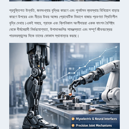
প্রযুক্তিগত উন্নতি, জনসংখ্যার বৃদ্ধির কারণে এবং পুনর্বাসন ব্যবস্থায় বিনিয়োগ বাড়ার
কারণে উপরের এবং নীচের উভয় অঙ্গের প্রোথেটিক বিভাগে বাজার প্রবণতা স্থিতিশীল
বৃদ্ধি দেখায়।একই সময়ে, গ্রাহক এবং ক্লিনিকাল অংশীদাররা একক ফাংশন বৈশিষ্ট্য
থেকে দীর্ঘমেয়াদী নির্ভরযোগ্যতা, উপাদানগুলির সামঞ্জস্যতা এবং সম্পূর্ণ জীবনচক্রের
পারফরম্যান্সের দিকে তাদের ফোকাস স্থানান্তর করছে।