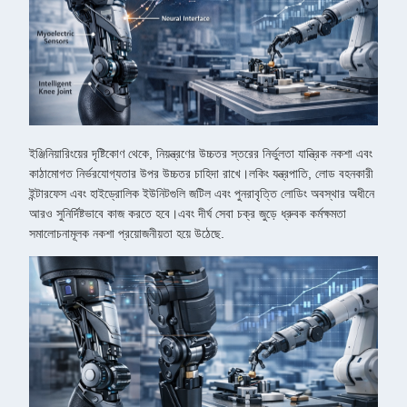
ইঞ্জিনিয়ারিংয়ের দৃষ্টিকোণ থেকে, নিয়ন্ত্রণের উচ্চতর স্তরের নির্ভুলতা যান্ত্রিক নকশা এবং
কাঠামোগত নির্ভরযোগ্যতার উপর উচ্চতর চাহিদা রাখে।লকিং যন্ত্রপাতি, লোড বহনকারী
ইন্টারফেস এবং হাইড্রোলিক ইউনিটগুলি জটিল এবং পুনরাবৃত্তি লোডিং অবস্থার অধীনে
আরও সুনির্দিষ্টভাবে কাজ করতে হবে।এবং দীর্ঘ সেবা চক্র জুড়ে ধ্রুবক কর্মক্ষমতা
সমালোচনামূলক নকশা প্রয়োজনীয়তা হয়ে উঠেছে.