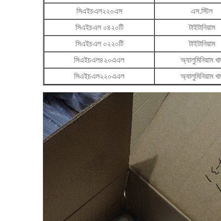
সিএইচএল২২০এস
এস.স্টিল
সিএইচএল ০৪২০টি
টাইটানিয়াম
সিএইচএল ০২২০টি
টাইটানিয়াম
সিএইচএল৪২০এএল
অ্যালুমিনিয়াম খা
সিএইচএল২২০এএল
অ্যালুমিনিয়াম খা