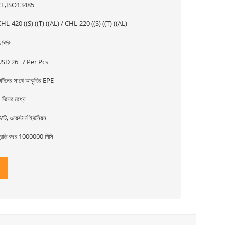
CE,ISO13485
HL-420 ((S) ((T) ((AL) / CHL-220 ((S) ((T) ((AL)
 পিসি
USD 26~7 Per Pcs
ার্টনের সাথে আকৃতির EPE
 দিনের মধ্যে
ি/টি, ওয়েস্টার্ন ইউনিয়ন
্রতি বছর 1000000 পিসি