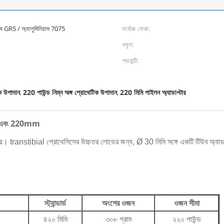
়াম GR5 / অ্যালুমিনিয়াম 7075
সর্বোচ্চ বোঝা:
নমুনা:
গ্যারান্টি:
িক উপাদান
220 পাউন্ড নিম্ন অঙ্গ প্রোথেটিক উপাদান
220 মিমি পাইলন অ্যাডাপ্টার
,
,
20mm এবং 220mm
য়। transtibial প্রোথেসিসের উচ্চতর লোডের জন্য, Ø 30 মিমি সঙ্গে একটি টিউব অ্যাডা
স্ট্যান্ডার্ড
অংশের ওজন
ওজন সীমা
৪২০ মিমি
৩০৮ গ্রাম
২২০ পাউন্ড