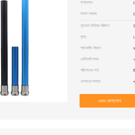
সাক্ষ্যদান:
মডেল নম্বার:
C
ন্যূনতম চাহিদার পরিমাণ:
5
মূল্য:
প্যাকেজিং বিবরণ:
ক
ডেলিভারি সময়:
৭
পরিশোধের শর্ত:
ট
যোগানের ক্ষমতা:
প
এখন যোগাযোগ