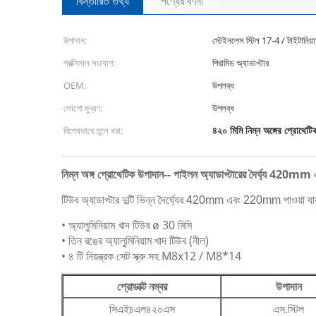
বিস্তারিত তথ্য
পণ্যের বর্ণনা
উপাদান:
স্টেইনলেস স্টিল 17-4 / টাইটানিয
প্রক্সিমাল সংযোগ:
পিরামিড অ্যাডাপ্টার
OEM:
উপলব্ধ
লোগো মুদ্রণ:
উপলব্ধ
৪২০ মিমি নিম্ন অঙ্গের প্রোথেট
বিশেষভাবে তুলে ধরা:
নিম্ন অঙ্গ প্রোথেটিক উপাদান-- পাইলন অ্যাডাপ্টারের দৈর্ঘ্য 4
টিউব অ্যাডাপ্টার দুটি ভিন্ন দৈর্ঘ্যের 420mm এবং 220mm পাওয়া যা
• অ্যালুমিনিয়াম খাদ টিউব ø 30 মিমি
• তিন রঙের অ্যালুমিনিয়াম খাদ টিউব (নীল)
• ৪ টি নিয়ন্ত্রক সেট স্ক্রু সহ M8x12 / M8*14
প্রোডাক্ট নম্বর
উপাদান
সিএইচএল৪২০এস
এস.স্টিল