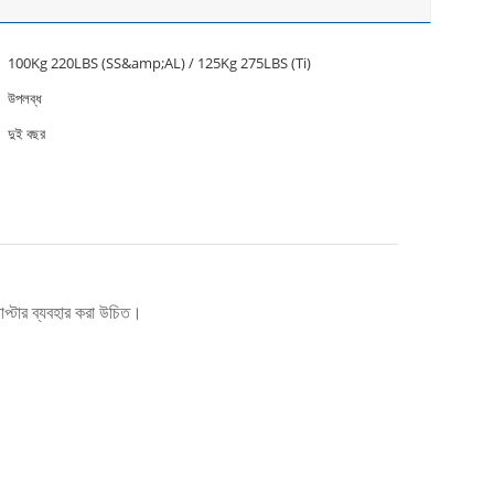
100Kg 220LBS (SS&amp;AL) / 125Kg 275LBS (Ti)
উপলব্ধ
দুই বছর
প্টার ব্যবহার করা উচিত।