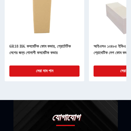
6R18 BK কসমেটিক ফোম কভার, প্রোটেটিক
আইএসও ১৩৪৮৫ ইভিএ ওয়াটার
লেগের জন্য গোলাপী কসমেটিক কভার
প্রোথেটিক লেগ ফোম কভার
সেরা দাম পান
সেরা দা
যোগাযোগ