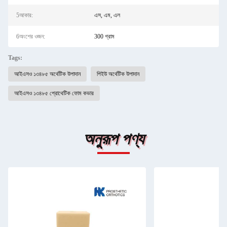
5আকার:
এস, এম, এল
6অংশের ওজন:
300 গ্রাম
Tags:
আইএসও ১৩৪৮৫ অর্থেটিক উপাদান
পিইউ অর্থেটিক উপাদান
আইএসও ১৩৪৮৫ প্রোথেটিক ফোম কভার
অনুরূপ পণ্য