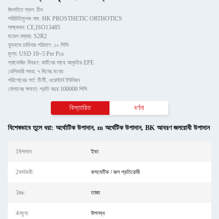
উৎপত্তি স্থল: চীন
পরিচিতিমুলক নাম: HK PROSTHETIC ORTHOTICS
সাক্ষ্যদান: CE,ISO13485
মডেল নম্বার: S2R2
ন্যূনতম চাহিদার পরিমাণ: ১০ পিসি
মূল্য: USD 10~5 Per Pcs
প্যাকেজিং বিবরণ: কার্টনের সাথে আকৃতির EPE
ডেলিভারি সময়: ৭ দিনের মধ্যে
পরিশোধের শর্ত: টি/টি, ওয়েস্টার্ন ইউনিয়ন
যোগানের ক্ষমতা: প্রতি বছর 100000 পিসি
বিস্তারিত
বর্ণনা
বিশেষভাবে তুলে ধরা:
অর্থোটিক উপাদান
,
m অর্থেটিক উপাদান
,
BK আবরণ জলরোধী উপাদান
1উপাদান:
ইভা
2কার্যকরী:
কসমেটিক / জল প্রতিরোধী
3রঙ:
তাজা
4নমুনা:
উপলব্ধ