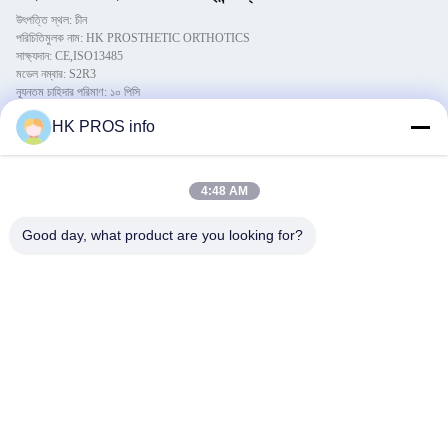
উৎপত্তি স্থল: চীন
পরিচিতিমুলক নাম: HK PROSTHETIC ORTHOTICS
সাক্ষ্যদান: CE,ISO13485
মডেল নম্বার: S2R3
ন্যূনতম চাহিদার পরিমাণ: ১০ পিসি
মূল্য: USD 15~8 Per Pcs
HK PROS info
প্যাকেজিং বিবরণ: কার্টনের সাথে আকৃতির EPE
ডেলিভারি সময়: ৭ দিনের মধ্যে
পরিশোধের শর্ত: টি/টি, ওয়েস্টার্ন ইউনিয়ন
যোগানের ক্ষমতা: প্রতি বছর 100000 পিসি
4:48 AM
বিস্তারিত
বর্ণনা
Good day, what product are you looking for?
বিশেষভাবে তুলে ধরা:
ধূসর প্রোথেটিক পা ফোম কভার
,
ইভিএ প্রোথেটিক পায়ে ফেনা কভার
,
আইএসও ১৩৪৮৫ প্রোথেটিক ফোম কভার
1উপাদান:
ইভা
2কার্যকরী:
কসমেটিক / জল প্রতিরোধী
3রঙ:
তাজা, ধূসর