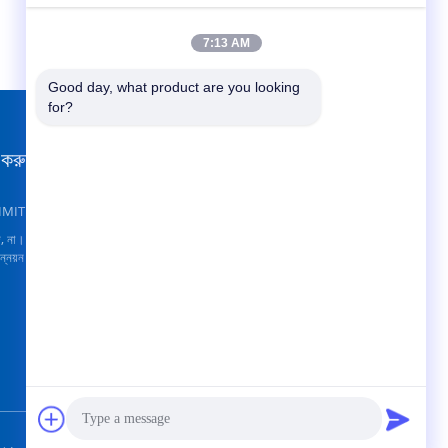
7:13 AM
Good day, what product are you looking 
for?
 করুন
আমাদের খুঁজে
IMITED
ি, না।151হুয়া দা
উন্নয়ন এলাকা, সানহে,
পাঠান