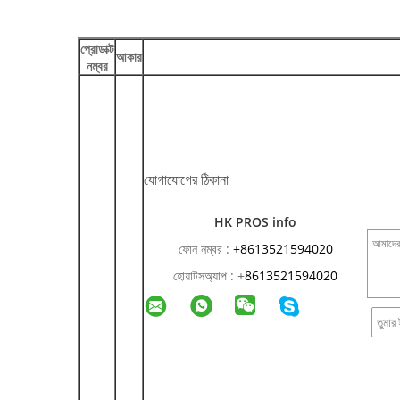
প্রোডাক্ট
আকার
নম্বর
যোগাযোগের ঠিকানা
HK PROS info
ফোন নম্বর :
+8613521594020
হোয়াটসঅ্যাপ :
+
8613521594020