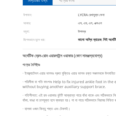
বিস্তারিত তথ্য
পণ্যের বর্ণনা
উপাদান:
LYCRA রেখাযুক্ত ফেনা
আকার:
এস, এম, এল, এক্সএল
নমুনা:
উপলব্ধ
কালো অস্থি ব্যারেক
সিই অর্থেটি
বিশেষভাবে তুলে ধরা:
,
অর্থেটিক ব্রেস-রোম এয়ারলাইন্স ওয়াকার (কোণ সামঞ্জস্যযোগ্য)
পণ্যের বৈশিষ্ট্যঃ
· ইনফ্ল্যাটেবল এয়ার ভালভঃ দ্রুত মুক্তির এয়ার ভালভ রক্ত সঞ্চালনকে উৎসাহ
· পরিসীমা বা গতি ফাংশনঃ Help to fix injured ankle foot i
without buying another auxiliary support brace.
· গতিশীলতা: এই রম ওয়াকার বুটটি আক্রান্ত পায়ে বাঁধা থাকে এবং সঠিকভাবে ন
বাঁকা, ভাঙা বা চাপযুক্ত হলে ব্যবহৃত হয়। পা বা পায়ে সঠিকভাবে নিরাময় নিশ্চিত ক
· হালকা ওজন কিন্তু শক্ত এবং টেকসই।