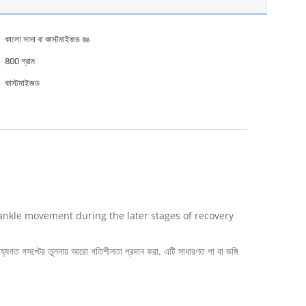
কালো সাদা বা কাস্টমাইজড রঙ
800 গ্রাম
কাস্টমাইজড
ice ankle movement during the later stages of recovery
হ্যগত গসপ্টের তুলনায় আরো গতিশীলতা প্রদান করা. এটি সাধারণত পা বা ভঙ্গি