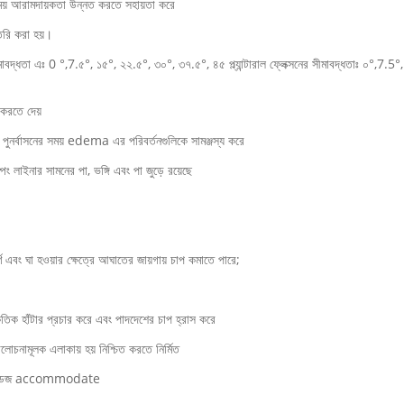
সময় আরামদায়কতা উন্নত করতে সহায়তা করে
ৈরি করা হয়।
াবদ্ধতা এঃ 0 °,7.৫°, ১৫°, ২২.৫°, ৩০°, ৩৭.৫°, ৪৫ প্ল্যান্টারাল ফ্লেক্সনের সীমাবদ্ধতাঃ ০°,
 করতে দেয়
 পুনর্বাসনের সময় edema এর পরিবর্তনগুলিকে সামঞ্জস্য করে
্পিং লাইনার সামনের পা, ভঙ্গি এবং পা জুড়ে রয়েছে
ূর্ণ এবং ঘা হওয়ার ক্ষেত্রে আঘাতের জায়গায় চাপ কমাতে পারে;
ৃতিক হাঁটার প্রচার করে এবং পাদদেশের চাপ হ্রাস করে
চনামূলক এলাকায় হয় নিশ্চিত করতে নির্মিত
্যান্ডেজ accommodate