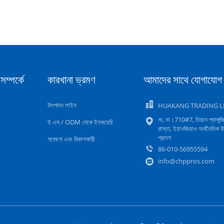
ম্পর্কে
কারখানা ভ্রমণ
আমাদের সাথে যোগাযোগ
উৎপাদন লাইন
HUAKANG TRADING L
না, না।710#7, তিয়ান শ্যাঙ্গুজ
ই এম / ODM থেকে ইনকয়েরি
রাস্তা, ইয়ানজিয়াও অর্থনৈতিক 
প্রদেশ
গবেষণা এবং বিকাশকারী
86-010-56955594
info@chppros.com