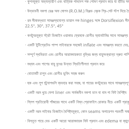
· কুশনযুক্ত অভ্যন্তরীণ এবং বাহ্যিক পাদদেশ শক শোষণ প্রদান করে যা হাঁটার 
· উদ্ভাবনী নকশা রেঞ্জ অফ মোশন (R.O.M.) হিঞ্জড ব্রেক প্রি-সেট স্টপ দিয়ে ত
· রম সীমাবদ্ধতা সামঞ্জস্যযোগ্য ডায়াল লক hinges সঙ্গে Dorsiflexion সীম
22.5°, 30°, 37.5°, 45°
· কনট্যুরযুক্ত স্ট্রট ডিজাইন ওয়াকার ফ্রেমকে রোগীর অ্যানাটমির সাথে সামঞ্জস্য
· একটি ইন্টিগ্রেটেড পাম্প লাইনারকে সহজেই inflate এবং সামঞ্জস্য করতে দেয়,
· সম্পূর্ণ স্থবিরতা এবং রোগীর আরামদায়কতা বৃদ্ধির জন্য বায়ুসংক্রান্ত দ্রুত পাম
· মধ্যম এবং পাশের বায়ু বুধের উন্নত স্থিতিশীলতা প্রদান করে
· বোতামটি চাপুন এবং রোগীর ডুফিং সহজ করুন
· হুক এবং লুপ স্ট্র্যাপগুলি ব্যবহার করা সহজ, যা পায়ের কনট্যুরের সাথে সামঞ্জস্যপ
· একটি নরম ধুয়ে ফেলা liner এবং সার্বজনীন নকশা ডান বা বাম পা ফিট বৈশিষ্ট্য
· স্লিপ প্রতিরোধী পাঁজরের সাথে একটি নিম্ন প্রোফাইল রোকার নীচে একটি প্রাক
· একটি নরম লাইনার ডিজাইন বৈশিষ্ট্যযুক্ত, কোন seams অপারেশন পরবর্তী সমালো
· বিস্তৃত পায়ে বেড একটি আরো আরামদায়ক ফিট প্রদান এবং edema বা ব