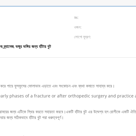
রঙ:
ওজন:
লোগো মুদ্রণ:
ক ব্র্যাসেজ
ভঙ্গুর ভঙ্গির জন্য হাঁটার বুট
,
িত করে পায়ে ফুসফুসের ফোলাভাব এড়াতে এবং সংকোচন এবং ব্যথা কমাতে সাহায্য করে।
n the early phases of a fracture or after orthopedic surgery and pract
িরাময়ের জন্য এটিকে স্থির করতে সহায়তা করবে।একটি হাঁটার বুট এর উদ্দেশ্য হল রোগীকে একটি ঐতি
রার জন্য সঠিকভাবে হাঁটার বুট পরা গুরুত্বপূর্ণ।