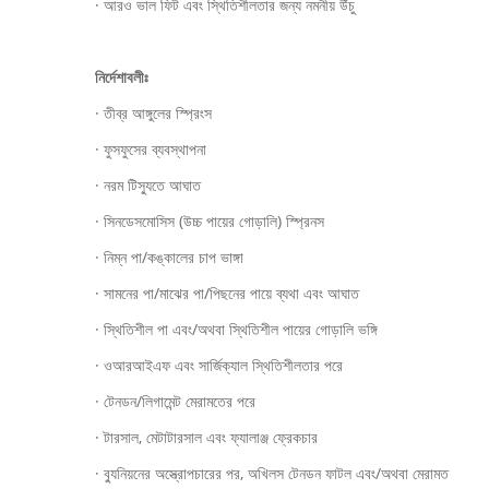
· আরও ভাল ফিট এবং স্থিতিশীলতার জন্য নমনীয় উঁচু
নির্দেশাবলীঃ
· তীব্র আঙ্গুলের স্প্রিংস
· ফুসফুসের ব্যবস্থাপনা
· নরম টিস্যুতে আঘাত
· সিনডেসমোসিস (উচ্চ পায়ের গোড়ালি) স্প্রিনস
· নিম্ন পা/কঙ্কালের চাপ ভাঙ্গা
· সামনের পা/মাঝের পা/পিছনের পায়ে ব্যথা এবং আঘাত
· স্থিতিশীল পা এবং/অথবা স্থিতিশীল পায়ের গোড়ালি ভঙ্গি
· ওআরআইএফ এবং সার্জিক্যাল স্থিতিশীলতার পরে
· টেনডন/লিগামেন্ট মেরামতের পরে
· টারসাল, মেটাটারসাল এবং ফ্যালাঞ্জ ফ্রেকচার
· ব্যুনিয়নের অস্ত্রোপচারের পর, অখিলস টেনডন ফাটল এবং/অথবা মেরামত