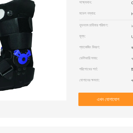
সাক্ষ্যদান:
মডেল নম্বার:
ন্যূনতম চাহিদার পরিমাণ:
১
মূল্য:
প্যাকেজিং বিবরণ:
ক
ডেলিভারি সময়:
৭
পরিশোধের শর্ত:
ট
যোগানের ক্ষমতা:
প
এখন যোগাযোগ