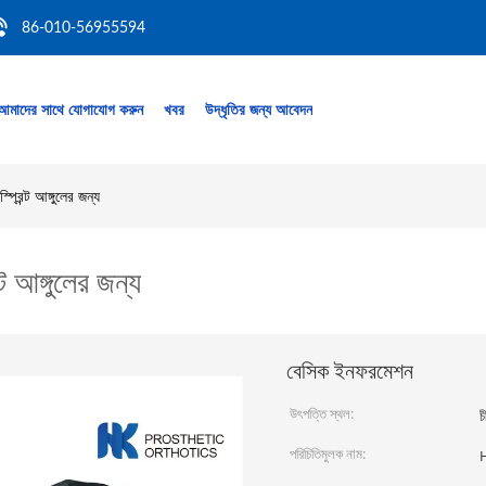
86-010-56955594
আমাদের সাথে যোগাযোগ করুন
খবর
উদ্ধৃতির জন্য আবেদন
্প্রিন্ট আঙ্গুলের জন্য
্ট আঙ্গুলের জন্য
বেসিক ইনফরমেশন
উৎপত্তি স্থল:
চ
পরিচিতিমুলক নাম: