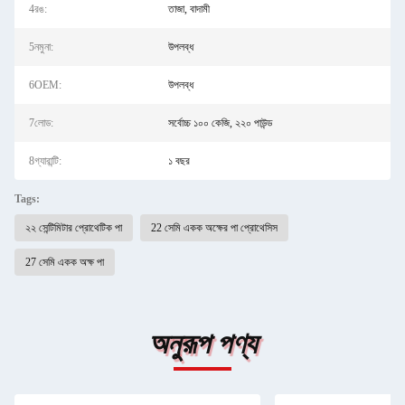
4রঙ:
তাজা, বাদামী
5নমুনা:
উপলব্ধ
6OEM:
উপলব্ধ
7লোড:
সর্বোচ্চ ১০০ কেজি, ২২০ পাউন্ড
8গ্যারান্টি:
১ বছর
Tags:
২২ সেন্টিমিটার প্রোথেটিক পা
22 সেমি একক অক্ষের পা প্রোথেসিস
27 সেমি একক অক্ষ পা
অনুরূপ পণ্য