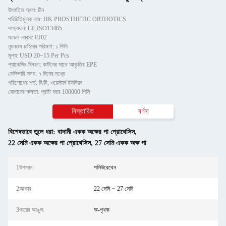
উৎপত্তি স্থল: চীন
পরিচিতিমুলক নাম: HK PROSTHETIC ORTHOTICS
সাক্ষ্যদান: CE,ISO13485
মডেল নম্বার: FJ02
ন্যূনতম চাহিদার পরিমাণ: ১ পিসি
মূল্য: USD 20~15 Per Pcs
প্যাকেজিং বিবরণ: কার্টনের সাথে আকৃতির EPE
ডেলিভারি সময়: ৭ দিনের মধ্যে
পরিশোধের শর্ত: টি/টি, ওয়েস্টার্ন ইউনিয়ন
যোগানের ক্ষমতা: প্রতি বছর 100000 পিসি
বিস্তারিত
বর্ণনা
বিশেষভাবে তুলে ধরা:
বাদামী একক অক্ষের পা প্রোথেসিস
,
22 সেমি একক অক্ষের পা প্রোথেসিস
,
27 সেমি একক অক্ষ পা
1উপাদান:
পলিউরেথেন
2আকার:
22 সেমি ~ 27 সেমি
3পায়ের আঙুল:
অ-পৃথক