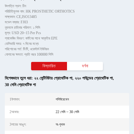
উৎপত্তি স্থল: চীন
পরিচিতিমুলক নাম: HK PROSTHETIC ORTHOTICS
সাক্ষ্যদান: CE,ISO13485
মডেল নম্বার: FJ03
ন্যূনতম চাহিদার পরিমাণ: ১ পিসি
মূল্য: USD 20~15 Per Pcs
প্যাকেজিং বিবরণ: কার্টনের সাথে আকৃতির EPE
ডেলিভারি সময়: ৭ দিনের মধ্যে
পরিশোধের শর্ত: টি/টি, ওয়েস্টার্ন ইউনিয়ন
যোগানের ক্ষমতা: প্রতি বছর 100000 পিসি
বিস্তারিত
বর্ণনা
বিশেষভাবে তুলে ধরা:
২২ সেন্টিমিটার প্রোথেটিক পা
,
২২০ পাউন্ডের প্রোথেটিক পা
,
30 সেমি প্রোথেটিক পা
1উপাদান:
পলিউরেথেন
2আকার:
22 সেমি ~ 30 সেমি
3পায়ের আঙুল:
অ-পৃথক