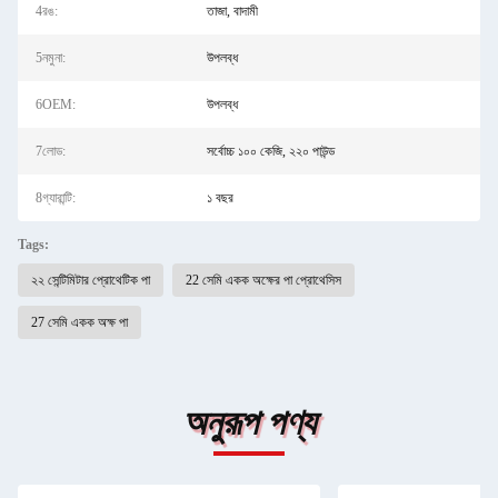
4রঙ:
তাজা, বাদামী
5নমুনা:
উপলব্ধ
6OEM:
উপলব্ধ
7লোড:
সর্বোচ্চ ১০০ কেজি, ২২০ পাউন্ড
8গ্যারান্টি:
১ বছর
Tags:
২২ সেন্টিমিটার প্রোথেটিক পা
22 সেমি একক অক্ষের পা প্রোথেসিস
27 সেমি একক অক্ষ পা
অনুরূপ পণ্য