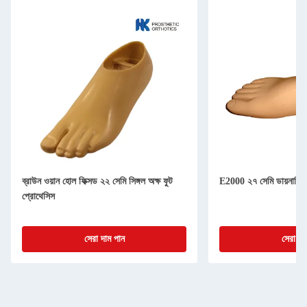
ব্রাউন ওয়ান হোল ফিক্সড ২২ সেমি সিঙ্গল অক্ষ ফুট
E2000 ২৭ সেমি ডায়নামিক 
প্রোথেসিস
সেরা দাম পান
সেরা দা