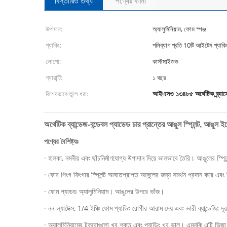
বিস্তারিত তথ্য
পণ্যের বর্ণনা
উপাদান:
অ্যালুমিনিয়াম, ফোম স্পঞ্জ
প্যাকিং:
পলিব্যাগ প্রতি 10টি আইটেম প্যাক
লোগো:
কাস্টমাইজড
গ্যারান্টি:
১ বছর
আইএসও ১৩৪৮৫ অর্থেটিক ব্র্যা
বিশেষভাবে তুলে ধরা:
অর্থেটিক ব্যান্ডেজ-বন্ডেবল প্যাডেড চার প্রান্তের আঙুল স্প্লিন্ট, আঙুল ইম
পণ্যের বৈশিষ্ট্যঃ
· হালকা, নমনীয় এবং ছাঁচনির্মাণযোগ্য উপাদান দিয়ে ভালভাবে তৈরি। আঙুলের স্প্
· ফোর পিংগ ফিংগার স্প্লিন্ট আঘাতপ্রাপ্ত আঙ্গুলের জন্য সমর্থন প্রদান করে এবং 
· ফোম প্যাডড অ্যালুমিনিয়াম। আঙুলের উপরে ভাঁজ।
· নন-ল্যাটেক্স, 1/4 ইঞ্চি ফোম প্যাডিং রোগীর আরাম দেয় এবং ভারী ব্যান্ডেজিং দ
· অ্যালুমিনিয়ামের টুকরোগুলো খুব শক্ত এবং প্যাডিং খুব ভাল। এমনকি এটি ভিজ