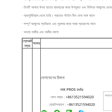
· তিনটি আকার উভয় হাতের ব্যবহারের জন্য উপযুক্ত এবং বিভিন্ন আঙ্গুলের বেধে
· অ্যালুমিনিয়াম থেকে তৈরি। প্যাডেড স্টাইল নীল ফেনা সঙ্গে আসে
· সম্পূর্ণ আঙ্গুলের স্থবিরতা এবং সুরক্ষার জন্য সহজ প্রয়োগের সাথে
· অনন্য নমনীয় এবং নমনীয় নকশা
প্রোডাক্ট
আকার
নম্বর
যোগাযোগের ঠিকানা
HK PROS info
ফোন নম্বর :
+8613521594020
হোয়াটসঅ্যাপ :
+
8613521594020