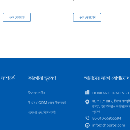
এখন যোগাযোগ
এখন যোগাযোগ
সম্পর্কে
কারখানা ভ্রমণ
আমাদের সাথে যোগাযোগ
উৎপাদন লাইন
HUAKANG TRADING L
না, না।710#7, তিয়ান শ্যাঙ্গুজ
ই এম / ODM থেকে ইনকয়েরি
রাস্তা, ইয়ানজিয়াও অর্থনৈতিক
প্রদেশ
গবেষণা এবং বিকাশকারী
86-010-56955594
info@chppros.com