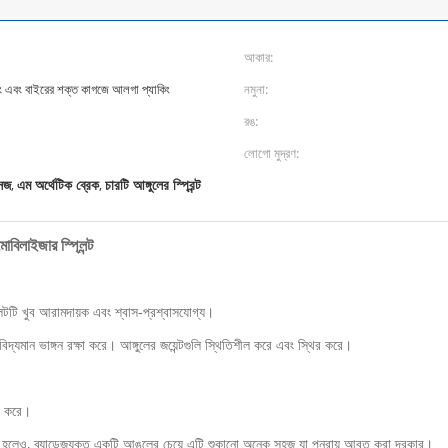
আকার:
িং এবং বাইরের শক্ত কাগজে আলগা প্যাকিং
নমুনা:
রঙ:
লোগো মুদ্রণ:
সেজ
এম অর্থেটিক ব্রেক
চারটি আঙ্গুলের স্প্রিন্ট
,
,
োবিলাইজার স্প্লিন্ট
লিন্টটি খুব আরামদায়ক এবং শ্বাস-প্রশ্বাসযোগ্য।
বিদ্যমান ভাঙ্গন রক্ষা করে। আঙ্গুলের জয়েন্টগুলি স্থিতিশীল করে এবং স্থির করে।
ূর করে।
া হলেও, ব্যান্ডেজযুক্ত একটি আঙুলের চেয়ে এটি শুকানো অনেক সহজ যা পুনরায় আবৃত করা দরকার।