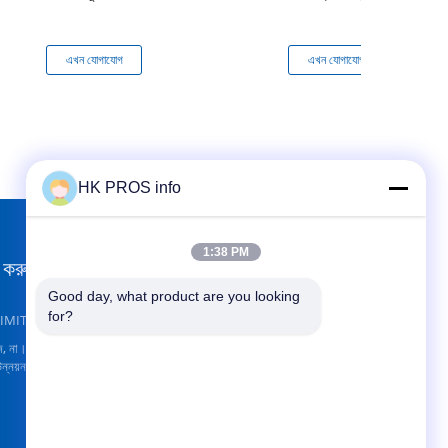
এখন যোগাযোগ
এখন যোগাযোগ
HK PROS info
1:38 PM
 করুন
আমাদের খুঁজে
Good day, what product are you looking 
for?
IMITED
ি, না।151হুয়া দা
 উন্নয়ন এলাকা, সানহে,
পাঠান