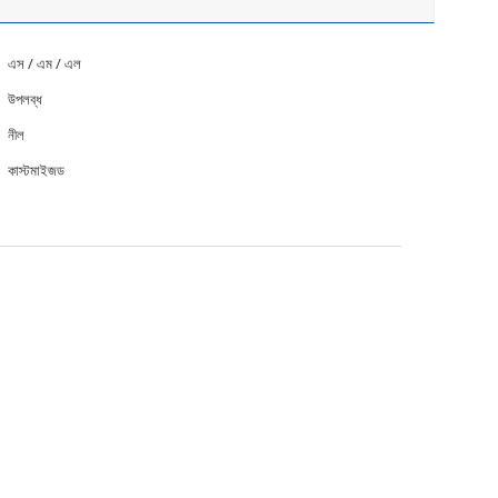
এস / এম / এল
উপলব্ধ
নীল
কাস্টমাইজড